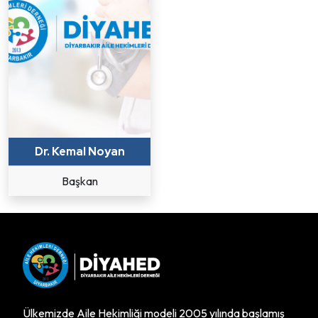
Dr. Kemal Noyan
Başkan
Ülkemizde Aile Hekimliği modeli 2005 yılında başlamış