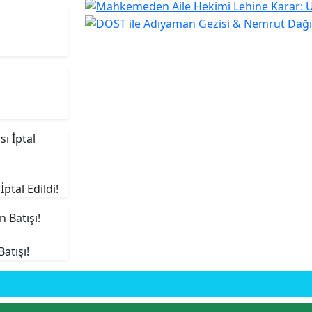
tal Edildi!
atışı!