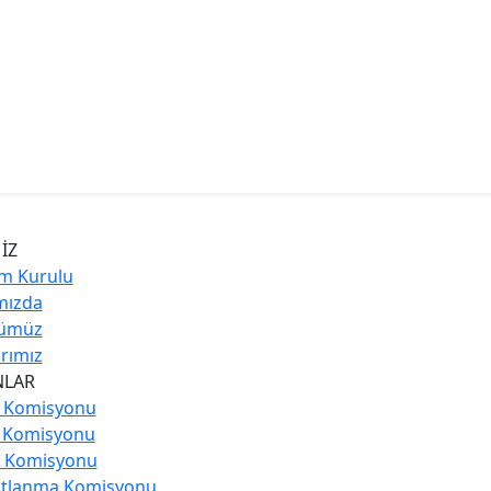
İZ
m Kurulu
mızda
ümüz
rımız
NLAR
m Komisyonu
m Komisyonu
 Komisyonu
atlanma Komisyonu