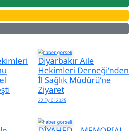
kimleri
Diyarbakır Aile
mu
Hekimleri Derneği’nden
el
İl Sağlık Müdürü’ne
şti
Ziyaret
22 Eylül 2025
le
DİYAHED – MEMORIAL