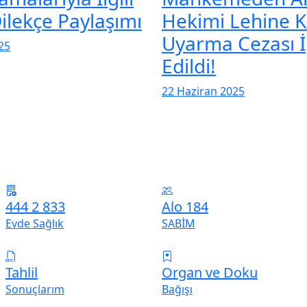
ilekçe Paylaşımı
Hekimi Lehine K
Uyarma Cezası İ
25
Edildi!
22 Haziran 2025
444 2 833
Alo 184
Evde Sağlık
SABİM
Tahlil
Organ ve Doku
Sonuçlarım
Bağışı