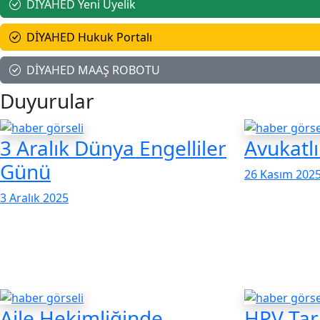
DİYAHED Yeni Üyelik
DİYAHED Hukuk Portalı
DİYAHED MAAŞ ROBOTU
Duyurular
3 Aralık Dünya Engelliler
Avukatlı
Günü
26 Kasım 202
3 Aralık 2025
Aile Hekimliğinde
HPV Tara