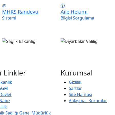
MHRS Randevu
Aile Hekimi
Sistemi
Bilgisi Sorgulama
ı Linkler
Kurumsal
kanlık
Gizlilik
SGM
Şartlar
Devlet
Site Haritası
Nabız
Anlaşmalı Kurumlar
lilik
lk Sağlığı Genel Müdürlük