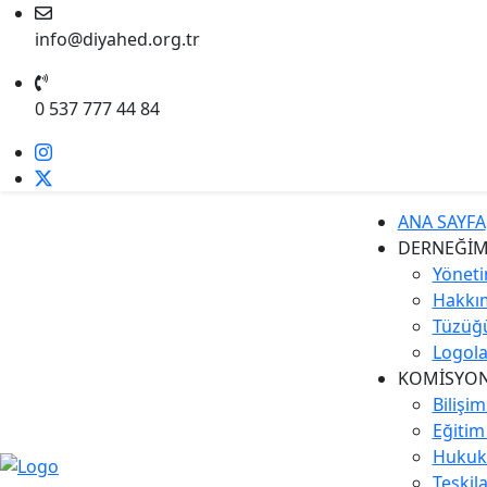
info@diyahed.org.tr
0 537 777 44 84
ANA SAYFA
DERNEĞİM
Yöneti
Hakkı
Tüzüğ
Logola
KOMİSYO
Bilişi
Eğiti
Hukuk
Teşkil