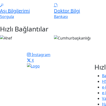
Aşı Bilgilerimi
Doktor Bilgi
Sorgula
Bankası
Hızlı Bağlantılar
İnstagram
X
Hızl
Ülkemizde Aile Hekimliği modeli
Ba
2005 yılında başlamış ve diğer
H
illerin katılımı ile 2010 yılında bu
e-
süreç tamamlanmıştır. 2013
e-
yılında, Diyarbakır'da kurulan
Va
derneğimiz, halen şehrin tek aktif
Ha