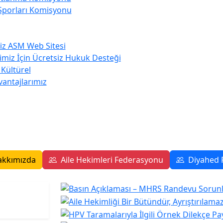
Sporları Komisyonu
iz ASM Web Sitesi
imiz İçin Ücretsiz Hukuk Desteği
 Kültürel
antajlarımız
akkımızda
Aile Hekimleri Federasyonu
Diyahed 