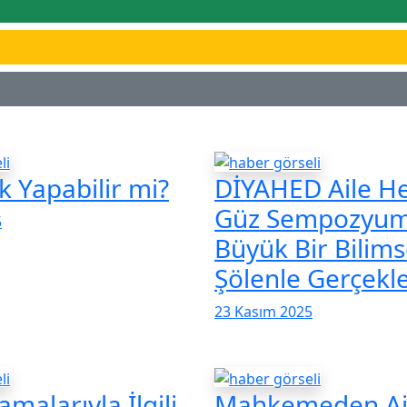
k Yapabilir mi?
DİYAHED Aile He
Güz Sempozyu
5
Büyük Bir Bilims
Şölenle Gerçekle
23 Kasım 2025
malarıyla İlgili
Mahkemeden Ai