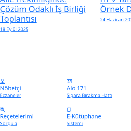
Çözüm Odaklı İş Birliği
Örnek D
Toplantısı
24 Haziran 20
18 Eylül 2025
Sağlık Bakanlığı
Hızlı İşlem Hizmetlerini Burada İnceleyebilirsiniz
Nöbetçi
Alo 171
Eczaneler
Sigara Bırakma Hattı
Reçetelerimi
E-Kütüphane
Sorgula
Sistemi