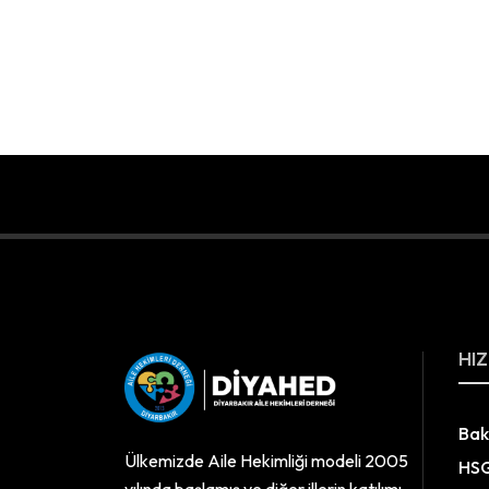
HIZ
Bak
Ülkemizde Aile Hekimliği modeli 2005
HS