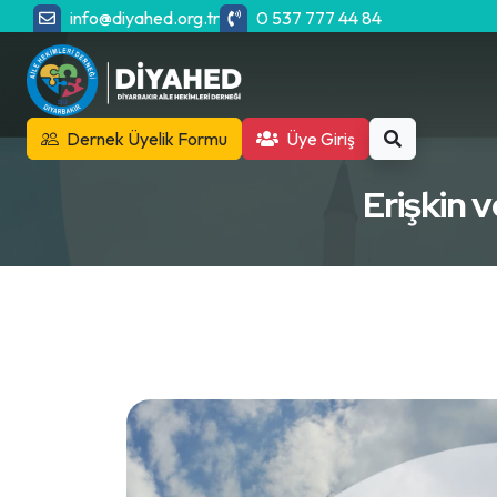
info@diyahed.org.tr
0 537 777 44 84
Dernek Üyelik Formu
Üye Giriş
Erişkin 