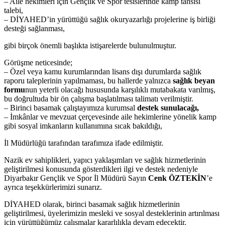
– Aile hekimleri için Gençlik ve Spor tesislerinde kamp tahsisi
talebi,
– DİYAHED’in yürüttüğü sağlık okuryazarlığı projelerine iş birliği
desteği sağlanması,
gibi birçok önemli başlıkta istişarelerde bulunulmuştur.
Görüşme neticesinde;
– Özel veya kamu kurumlarından lisans dışı durumlarda sağlık
raporu taleplerinin yapılmaması, bu hallerde yalnızca
sağlık beyan
formu
nun yeterli olacağı hususunda karşılıklı mutabakata varılmış,
bu doğrultuda bir ön çalışma başlatılması talimatı verilmiştir.
– Birinci basamak çalıştayımıza kurumsal
destek sunulacağı,
– İmkânlar ve mevzuat çerçevesinde aile hekimlerine yönelik kamp
gibi sosyal imkanların kullanımına sıcak bakıldığı,
İl Müdürlüğü tarafından tarafımıza ifade edilmiştir.
Nazik ev sahiplikleri, yapıcı yaklaşımları ve sağlık hizmetlerinin
geliştirilmesi konusunda gösterdikleri ilgi ve destek nedeniyle
Diyarbakır Gençlik ve Spor İl Müdürü Sayın
Cenk ÖZTEKİN
’e
ayrıca teşekkürlerimizi sunarız.
DİYAHED olarak, birinci basamak sağlık hizmetlerinin
geliştirilmesi, üyelerimizin mesleki ve sosyal desteklerinin artırılması
için yürüttüğümüz çalışmalar kararlılıkla devam edecektir.