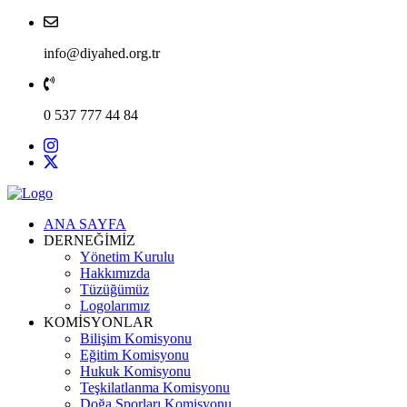
info@diyahed.org.tr
0 537 777 44 84
ANA SAYFA
DERNEĞİMİZ
Yönetim Kurulu
Hakkımızda
Tüzüğümüz
Logolarımız
KOMİSYONLAR
Bilişim Komisyonu
Eğitim Komisyonu
Hukuk Komisyonu
Teşkilatlanma Komisyonu
Doğa Sporları Komisyonu