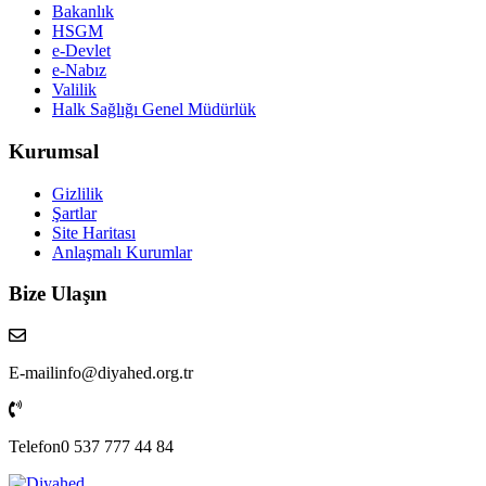
Bakanlık
HSGM
e-Devlet
e-Nabız
Valilik
Halk Sağlığı Genel Müdürlük
Kurumsal
Gizlilik
Şartlar
Site Haritası
Anlaşmalı Kurumlar
Bize Ulaşın
E-mail
info@diyahed.org.tr
Telefon
0 537 777 44 84