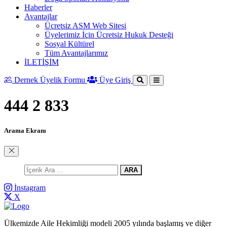
Haberler
Avantajlar
Ücretsiz ASM Web Sitesi
Üyelerimiz İçin Ücretsiz Hukuk Desteği
Sosyal Kültürel
Tüm Avantajlarımız
İLETİŞİM
Dernek Üyelik Formu
Üye Giriş
444 2 833
Arama Ekranı
ARA
İnstagram
X
Ülkemizde Aile Hekimliği modeli 2005 yılında başlamış ve diğer