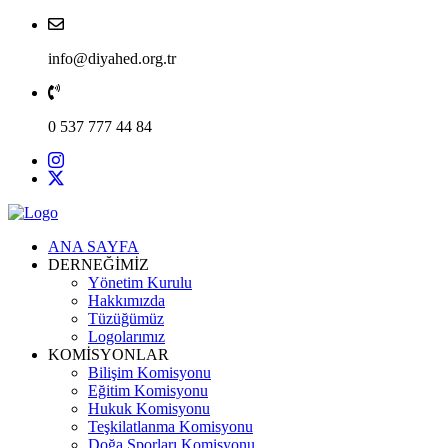
info@diyahed.org.tr
0 537 777 44 84
ANA SAYFA
DERNEĞİMİZ
Yönetim Kurulu
Hakkımızda
Tüzüğümüz
Logolarımız
KOMİSYONLAR
Bilişim Komisyonu
Eğitim Komisyonu
Hukuk Komisyonu
Teşkilatlanma Komisyonu
Doğa Sporları Komisyonu