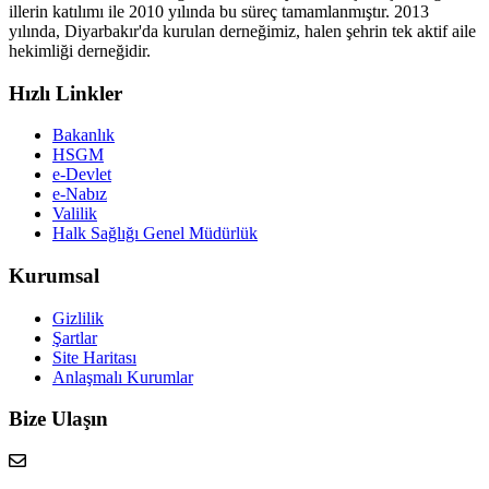
illerin katılımı ile 2010 yılında bu süreç tamamlanmıştır. 2013
yılında, Diyarbakır'da kurulan derneğimiz, halen şehrin tek aktif aile
hekimliği derneğidir.
Hızlı Linkler
Bakanlık
HSGM
e-Devlet
e-Nabız
Valilik
Halk Sağlığı Genel Müdürlük
Kurumsal
Gizlilik
Şartlar
Site Haritası
Anlaşmalı Kurumlar
Bize Ulaşın