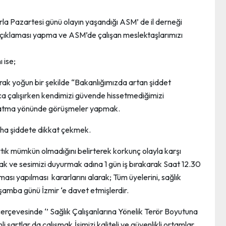
rla Pazartesi günü olayın yaşandığı ASM’ de il derneği
sın açıklaması yapma ve ASM’de çalışan meslektaşlarımızı
 ise;
arak yoğun bir şekilde “Bakanlığımızda artan şiddet
ca çalışırken kendimizi güvende hissetmediğimizi
tırlatma yönünde görüşmeler yapmak.
daha şiddete dikkat çekmek.
rtık mümkün olmadığını belirterek korkunç olayla karşı
k ve sesimizi duyurmak adına 1 gün iş bırakarak Saat 12.30
sı yapılması kararlarını alarak; Tüm üyelerini, sağlık
arşamba günü İzmir ‘e davet etmişlerdir.
erçevesinde ‘’ Sağlık Çalışanlarına Yönelik Terör Boyutuna
 şartlar da çalışmak,İşimizi kaliteli ve güvenlikli ortamlar