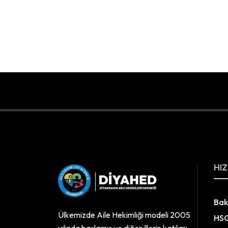
HIZ
Bak
Ülkemizde Aile Hekimliği modeli 2005
HS