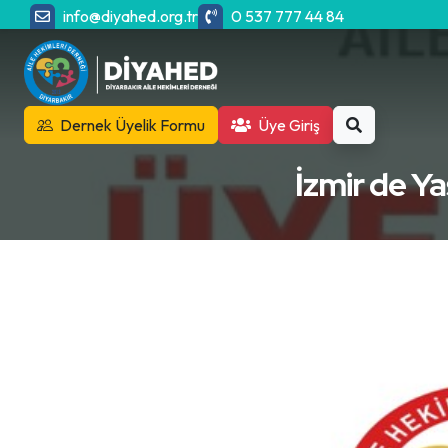
info@diyahed.org.tr
0 537 777 44 84
Dernek Üyelik Formu
Üye Giriş
İzmir de Ya