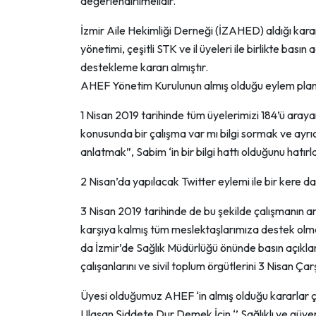
değerlendirilmelidir.
İzmir Aile Hekimliği Derneği (İZAHED) aldığı kara
yönetimi, çeşitli STK ve il üyeleri ile birlikte ba
destekleme kararı almıştır.
AHEF Yönetim Kurulunun almış olduğu eylem planı
1 Nisan 2019 tarihinde tüm üyelerimizi 184’ü aray
konusunda bir çalışma var mı bilgi sormak ve ayrı
anlatmak”, Sabim ‘in bir bilgi hattı olduğunu ha
2 Nisan’da yapılacak Twitter eylemi ile bir kere 
3 Nisan 2019 tarihinde de bu şekilde çalışmanın a
karşıya kalmış tüm meslektaşlarımıza destek olma
da İzmir’de Sağlık Müdürlüğü önünde basın açıklama
çalışanlarını ve sivil toplum örgütlerini 3 Nisan Ç
Üyesi olduğumuz AHEF ‘in almış olduğu kararlar ç
Ulaşan Şiddete Dur Demek İçin ‘’ Sağlıklı ve güvenli