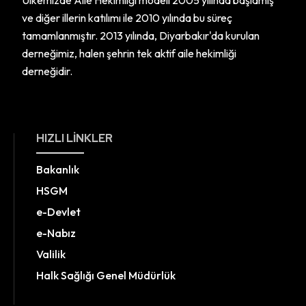
Ülkemizde Aile Hekimliği modeli 2005 yılında başlamış
ve diğer illerin katılımı ile 2010 yılında bu süreç
tamamlanmıştır. 2013 yılında, Diyarbakır'da kurulan
derneğimiz, halen şehrin tek aktif aile hekimliği
derneğidir.
HIZLI LINKLER
Bakanlık
HSGM
e-Devlet
e-Nabız
Valilik
Halk Sağlığı Genel Müdürlük