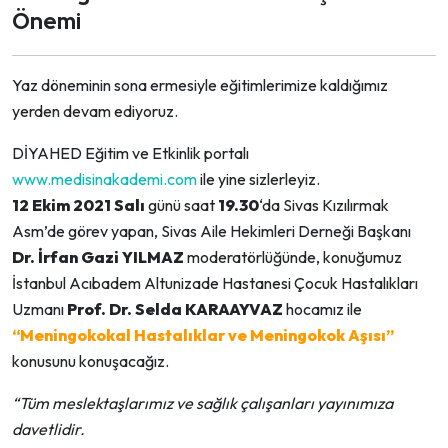
Önemi
Yaz döneminin sona ermesiyle eğitimlerimize kaldığımız
yerden devam ediyoruz.
DİYAHED Eğitim ve Etkinlik portalı
www.medisinakademi.com
ile yine sizlerleyiz.
12 Ekim 2021 Salı
günü saat
19.30
‘da Sivas Kızılırmak
Asm’de görev yapan, Sivas Aile Hekimleri Derneği Başkanı
Dr. İrfan Gazi YILMAZ
moderatörlüğünde, konuğumuz
İstanbul Acıbadem Altunizade Hastanesi Çocuk Hastalıkları
Uzmanı
Prof. Dr. Selda KARAAYVAZ
hocamız ile
“Meningokokal Hastalıklar ve Meningokok Aşısı”
konusunu konuşacağız.
“Tüm meslektaşlarımız ve sağlık çalışanları yayınımıza
davetlidir.