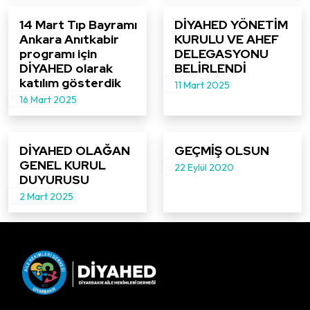
14 Mart Tıp Bayramı
DİYAHED YÖNETİM
Ankara Anıtkabir
KURULU VE AHEF
programı için
DELEGASYONU
DİYAHED olarak
BELİRLENDİ
katılım gösterdik
11 Mart 2025
16 Mart 2025
DİYAHED OLAĞAN
GEÇMİŞ OLSUN
GENEL KURUL
22 Eylül 2020
DUYURUSU
2 Mart 2025